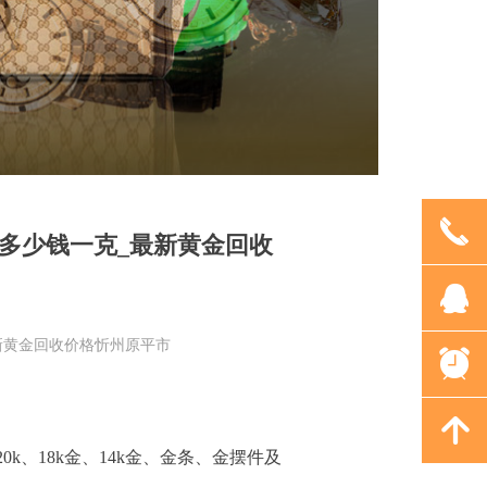
끅
多少钱一克_最新黄金回收
뀩
新黄金回收价格忻州原平市
뀥
녕
20k、18k金、14k金、金条、金摆件及