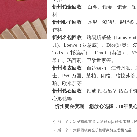
忻州铂金回收
： 白金、铂金、钯金、
料
忻州银子回收
： 足银、925银、银焊
作料
忻州名包回收
：路易斯威登（Louis Vuit
儿)、Loewe（罗意威）、Dior(迪奥)、爱
Tod s （ 托德斯）、Fendi （芬迪）、
希）、玛百莉、巴黎世家等。
忻州名表回收
：百达翡丽、江诗丹顿、
士、IWC万国、芝柏、朗格、格拉苏
珀、欧米茄等
忻州钻石回收
：钻戒 钻石吊坠 钻石手链
心形钻等
忻州黄金变现 您放心选择，10年良
前一个：
定制婚戒|黄金|天然钻石|dr钻戒 太原
ꄴ
后一个：
太原回收黄金价格哪家好选君悦名品
ꄲ