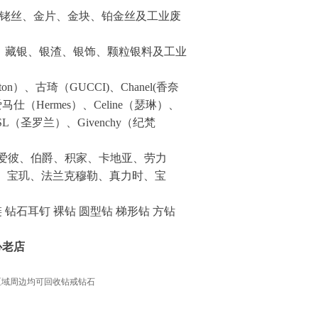
铂铑丝、金片、金块、铂金丝及工业废
条，藏银、银渣、银饰、颗粒银料及工业
ton）、古琦（GUCCI)、Chanel(香奈
马仕（Hermes）、Celine（瑟琳）、
YSL（圣罗兰）、Givenchy（纪梵
爱彼、伯爵、积家、卡地亚、劳力
蒂、宝玑、法兰克穆勒、真力时、宝
 钻石耳钉 裸钻 圆型钻 梯形钻 方钻
心老店
市区域周边均可回收钻戒钻石